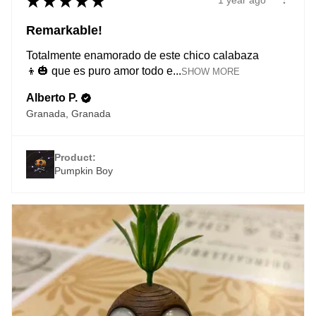
★
★
★
★
★
1 year ago
Remarkable!
Totalmente enamorado de este chico calabaza
👦🎃 que es puro amor todo e...
SHOW MORE
Alberto P.
Granada, Granada
Product:
Pumpkin Boy