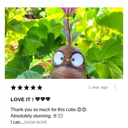
★
★
★
★
★
1 year ago
LOVE IT ! 💚💚💚
Thank you so much for this cutie.😍😍
Absolutely stunning. 🤘❤️‍🔥
I can...
SHOW MORE